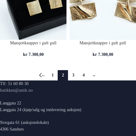
Mansjettknapper i gult gull
Mansjettknapper i gult gull
kr
7.300,00
kr
7.300,00
←
1
2
3
4
→
Tlf: 51 60 80 30
butikken@antik.no
Langgata 22
Langgata 24 (kjøp/salg og innlevering auksjon)
Storgata 61 (auksjonslokale)
4306 Sandnes