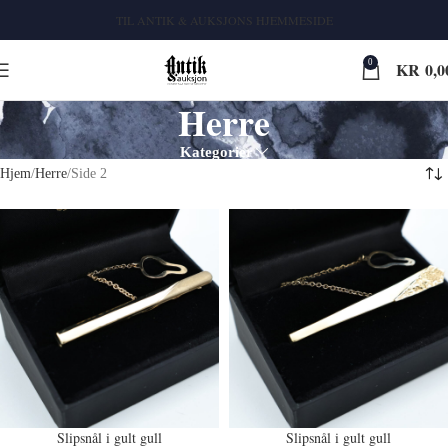
TIL ANTIK & AUKSJONS HJEMMESIDE
0
KR
0,0
Herre
Kategorier
Hjem
Herre
Side 2
Slipsnål i gult gull
Slipsnål i gult gull