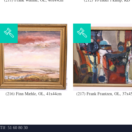
(216) Finn Mæhle, OL, 41x44cm
(217) Frank Frantzen, OL, 37x4
Tlf: 51 60 80 30