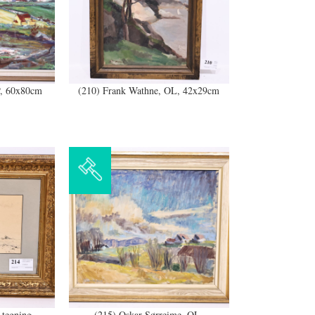
P, 60x80cm
(210) Frank Wathne, OL, 42x29cm
 tegning,
(215) Oskar Sørreime, OL,