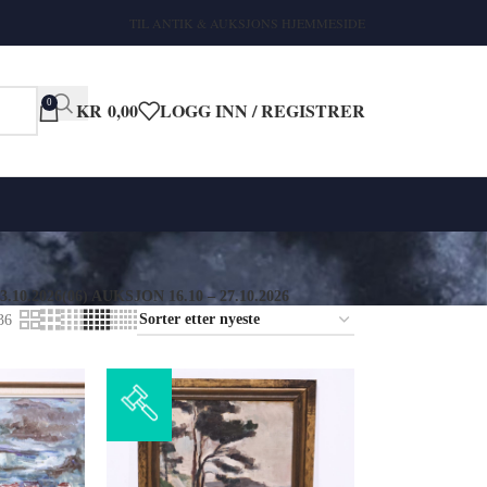
TIL ANTIK & AUKSJONS HJEMMESIDE
0
KR
0,00
LOGG INN / REGISTRER
3.10.2026
(06) AUKSJON 16.10 – 27.10.2026
36