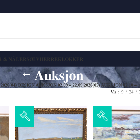
R & NÅLER
SØLV
HERRE
KLOKKER
Auksjon
.2026
(04) DESIGN AUKSJON 02.09 – 22.09.2026
(05) AUKSJON 02.10 – 1
Vis
9
24