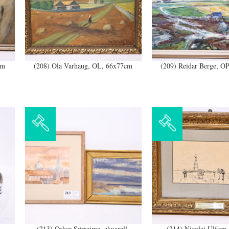
cm
(208) Ola Varhaug, OL, 66x77cm
(209) Reidar Berge, O
(213) Oskar Sørreime, akvarell,
(214) Nicolai Ulfsen,