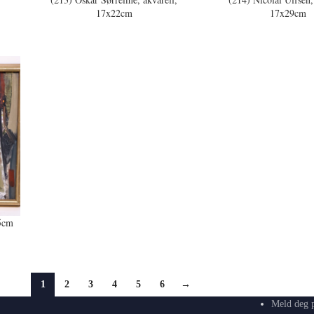
17x22cm
17x29cm
5cm
1
2
3
4
5
6
→
Meld deg p