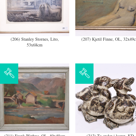
(206) Stanley Stornes, Lito,
(207) Kjetil Finne, OL, 32x49
53x68cm
(211) Frank Wathne, OL, 40x49cm
(212) To ender i kamp, KD