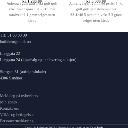
kr
1.200,00
kr
5.300,00
Anheng i gult gull 14kt gult gull
Anheng i gult gull med perler 14kt
ytre dimensjoner 31.2×16 mm
gult gull ytre dimensjoner
totalvekt 1.1 gram selges uten
33.4×46.5 mm totalvekt 5.3 gram
kjede
selges uten kjede
Tlf: 51 60 80 30
butikken@antik.no
Langgata 22
Langgata 24 (kjøp/salg og innlevering auksjon)
Storgata 61 (auksjonslokale)
4306 Sandnes
Meld deg på nyhetsbrev
Min konto
Kontakt oss
Vilkår og betingelser
Personvernerklæring
Antik & Auksjon
2023 | Nettstedet er utviklet av
CoreTrek
.