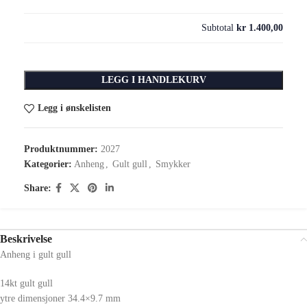
Subtotal
kr 1.400,00
LEGG I HANDLEKURV
Legg i ønskelisten
Produktnummer:
2027
Kategorier:
Anheng
,
Gult gull
,
Smykker
Share:
Beskrivelse
Anheng i gult gull
14kt gult gull
ytre dimensjoner 34.4×9.7 mm