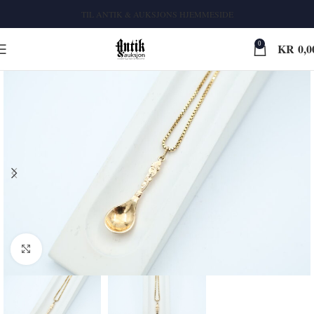
TIL ANTIK & AUKSJONS HJEMMESIDE
0
KR
0,0
Klikk for større bilde