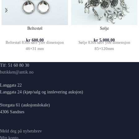
Beltestøl
Sølje
kr
600,00
kr
5.000,00
Beltestøl 830s sølv ytre dimensjon
Sølje 830s sølv ytre dimensjon
46×31 mm
85×120mm
Tlf: 51 60 80 30
butikken@antik.no
Langgata 22
Langgata 24 (kjøp/salg og innlevering auksjon)
Storgata 61 (auksjonslokale)
4306 Sandnes
Meld deg på nyhetsbrev
Min konto