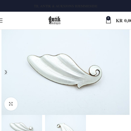
TIL ANTIK & AUKSJONS HJEMMESIDE
0
KR
0,0
Klikk for større bilde