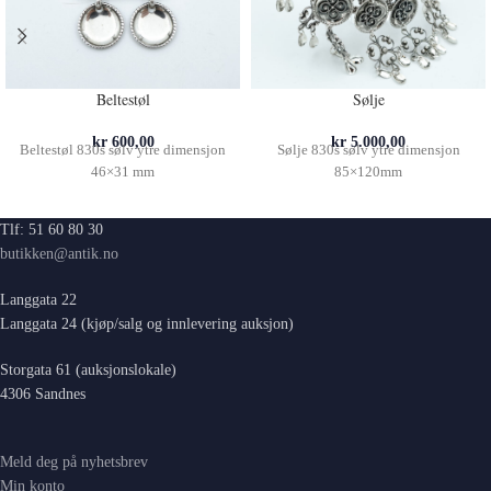
Beltestøl
Sølje
kr
600,00
kr
5.000,00
Beltestøl 830s sølv ytre dimensjon
Sølje 830s sølv ytre dimensjon
46×31 mm
85×120mm
Tlf: 51 60 80 30
butikken@antik.no
Langgata 22
Langgata 24 (kjøp/salg og innlevering auksjon)
Storgata 61 (auksjonslokale)
4306 Sandnes
Meld deg på nyhetsbrev
Min konto