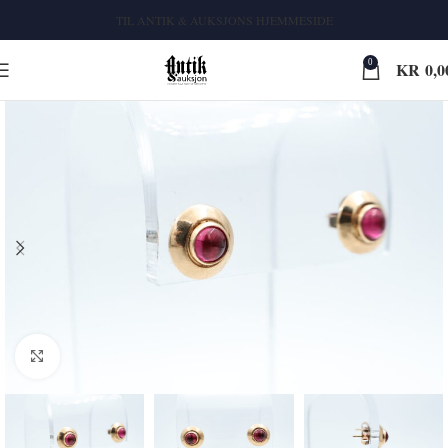
TIL ANTIK & AUKSJONS HJEMMESIDE
0
KR
0,0
Klikk for større bilde