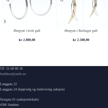
Ørepynt i hvitt gull
Ørepynt i flerfarget gull
kr
2.800,00
kr
2.500,00
Tlf: 51 60 80 30
butikken@antik.no
Langgata 22
Langgata 24 (kjøp/salg og innlevering auksjon)
Storgata 61 (auksjonslokale)
4306 Sandnes