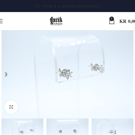
TIL ANTIK & AUKSJONS HJEMMESIDE
0
KR
0,0
Klikk for større bilde