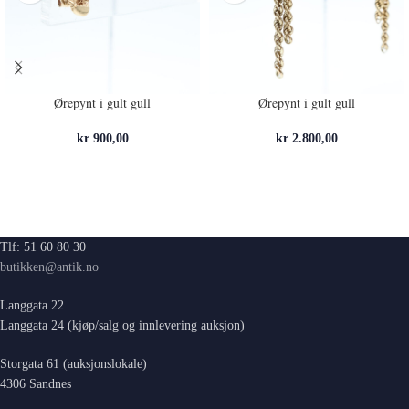
Ørepynt i gult gull
Ørepynt i gult gull
kr
900,00
kr
2.800,00
Tlf: 51 60 80 30
butikken@antik.no
Langgata 22
Langgata 24 (kjøp/salg og innlevering auksjon)
Storgata 61 (auksjonslokale)
4306 Sandnes