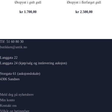
Ørepynt i gult gull
Ørepynt i flerfarget gull
kr
1.700,00
kr
2.500,00
Tlf: 51 60 80 30
butikken@antik.no
Langgata 22
Langgata 24 (kjøp/salg og innlevering auksjon)
Storgata 61 (auksjonslokale)
4306 Sandnes
Meld deg på nyhetsbrev
Min konto
Kontakt oss
Vilkår og betingelser