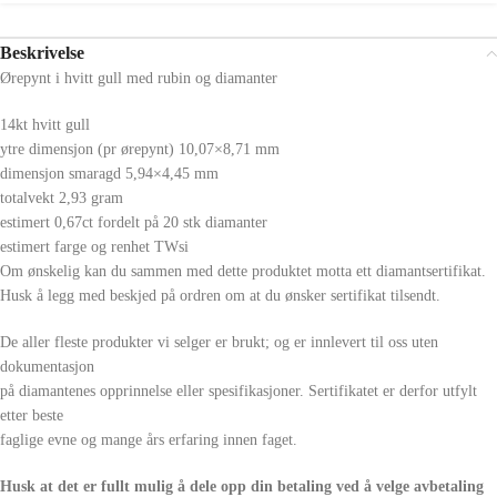
Beskrivelse
Ørepynt i hvitt gull med rubin og diamanter
14kt hvitt gull
ytre dimensjon (pr ørepynt) 10,07×8,71 mm
dimensjon smaragd 5,94×4,45 mm
totalvekt 2,93 gram
estimert 0,67ct fordelt på 20 stk diamanter
estimert farge og renhet TWsi
Om ønskelig kan du sammen med dette produktet motta ett diamantsertifikat.
Husk å legg med beskjed på ordren om at du ønsker sertifikat tilsendt.
De aller fleste produkter vi selger er brukt; og er innlevert til oss uten
dokumentasjon
på diamantenes opprinnelse eller spesifikasjoner. Sertifikatet er derfor utfylt
etter beste
faglige evne og mange års erfaring innen faget.
Husk at det er fullt mulig å dele opp din betaling ved å velge avbetaling