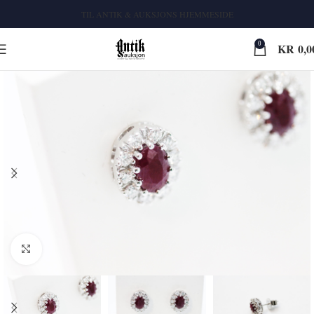
TIL ANTIK & AUKSJONS HJEMMESIDE
0
KR
0,0
Klikk for større bilde