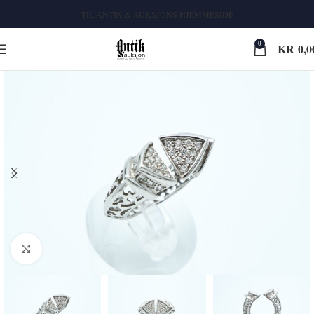
TIL ANTIK & AUKSJONS HJEMMESIDE
0
KR
0,0
Klikk for større bilde