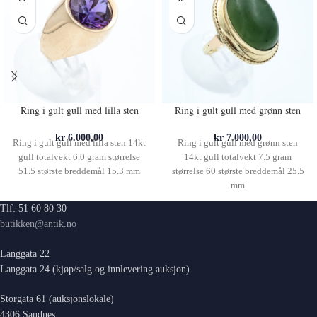
Ring i gult gull med lilla sten
Ring i gult gull med grønn sten
kr
6.000,00
kr
7.000,00
Ring i gult gull med lilla sten 14kt
Ring i gult gull med grønn sten
gull totalvekt 6.0 gram størrelse
14kt gull totalvekt 7.5 gram
51.5 største breddemål 15.3 mm
størrelse 60 største breddemål 25.5
mm
Tlf: 51 60 80 30
butikken@antik.no
Langgata 22
Langgata 24 (kjøp/salg og innlevering auksjon)
Storgata 61 (auksjonslokale)
4306 Sandnes