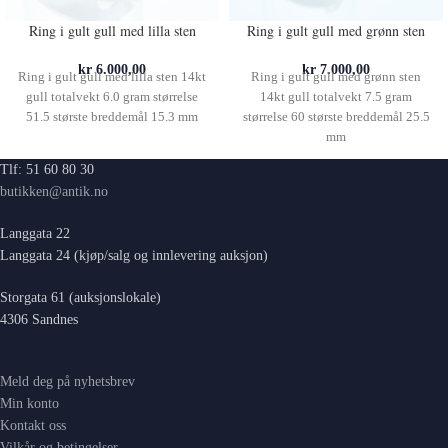
Ring i gult gull med lilla sten
Ring i gult gull med grønn sten
kr
6.000,00
kr
7.000,00
Ring i gult gull med lilla sten 14kt
Ring i gult gull med grønn sten
gull totalvekt 6.0 gram størrelse
14kt gull totalvekt 7.5 gram
51.5 største breddemål 15.3 mm
størrelse 60 største breddemål 25.5
mm
Tlf: 51 60 80 30
butikken@antik.no
Langgata 22
Langgata 24 (kjøp/salg og innlevering auksjon)
Storgata 61 (auksjonslokale)
4306 Sandnes
Meld deg på nyhetsbrev
Min konto
Kontakt oss
Vilkår og betingelser