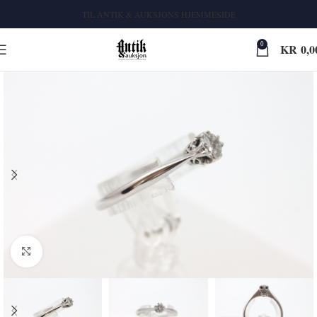
TIL ANTIK & AUKSJONS HJEMMESIDE
0
KR
0,0
Klikk for større bilde